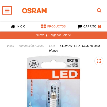
0
INICIO
PRODUCTOS
CARRITO
Nuevo ☀️ Cargador Soiar☀️
Inicio
-
Iluminación Auxiliar
-
LED
-
SYLVANIA LED - DE3175 color
blanco