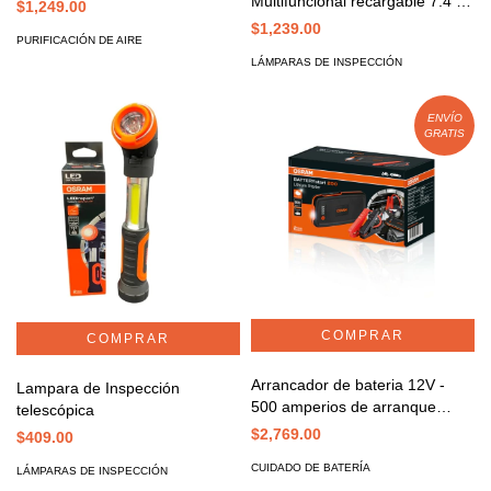
Multifuncional recargable 7.4 V
$1,249.00
- LEDIL 407
$1,239.00
PURIFICACIÓN DE AIRE
LÁMPARAS DE INSPECCIÓN
ENVÍO
GRATIS
Arrancador de bateria 12V -
Lampara de Inspección
500 amperios de arranque
telescópica
Mod. 200
$2,769.00
$409.00
CUIDADO DE BATERÍA
LÁMPARAS DE INSPECCIÓN