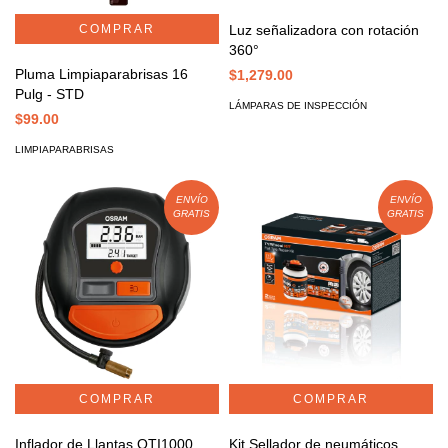
Luz señalizadora con rotación
360°
Pluma Limpiaparabrisas 16
$1,279.00
Pulg - STD
LÁMPARAS DE INSPECCIÓN
$99.00
LIMPIAPARABRISAS
ENVÍO
ENVÍO
GRATIS
GRATIS
Inflador de Llantas OTI1000
Kit Sellador de neumáticos