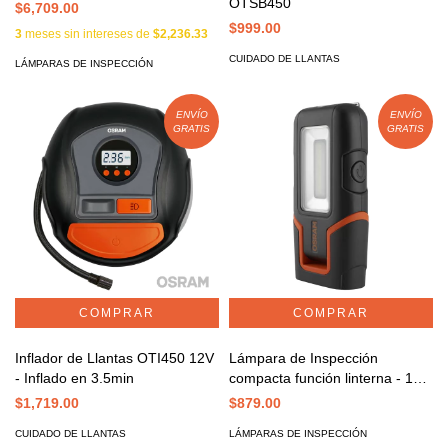
OTSB450
$6,709.00
$999.00
3
meses sin intereses de
$2,236.33
CUIDADO DE LLANTAS
LÁMPARAS DE INSPECCIÓN
ENVÍO
ENVÍO
GRATIS
GRATIS
Inflador de Llantas OTI450 12V
Lámpara de Inspección
- Inflado en 3.5min
compacta función linterna - 11
LEDs
$1,719.00
$879.00
CUIDADO DE LLANTAS
LÁMPARAS DE INSPECCIÓN