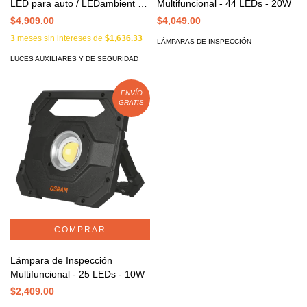
LED para auto / LEDambient -
Multifuncional - 44 LEDs - 20W
Wallcar
$4,909.00
$4,049.00
3
meses sin intereses de
$1,636.33
LÁMPARAS DE INSPECCIÓN
LUCES AUXILIARES Y DE SEGURIDAD
ENVÍO
GRATIS
Lámpara de Inspección
Multifuncional - 25 LEDs - 10W
$2,409.00