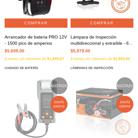
Arrancador de bateria PRO 12V
Lámpara de Inspección
- 1500 pico de amperios
multidireccional y extraíble - 60
LEDs
$5,699.00
$5,979.00
3
meses sin intereses de
$1,899.67
3
meses sin intereses de
$1,993.00
CUIDADO DE BATERÍA
LÁMPARAS DE INSPECCIÓN
AGOTADO
AGOTADO
ENVÍO
ENVÍO
GRATIS
GRATIS