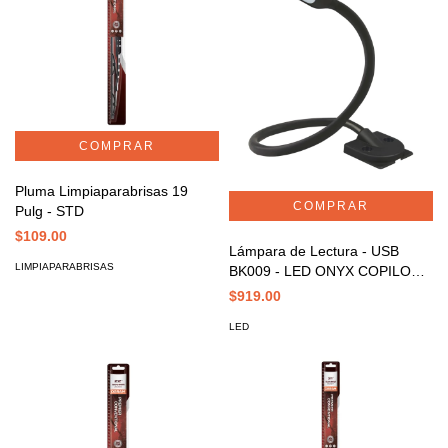
Pluma Limpiaparabrisas 19
Pulg - STD
$109.00
Lámpara de Lectura - USB
LIMPIAPARABRISAS
BK009 - LED ONYX COPILOT
L-7
$919.00
LED