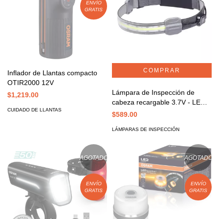
ENVÍO
GRATIS
Inflador de Llantas compacto
OTIR2000 12V
Lámpara de Inspección de
$1,219.00
cabeza recargable 3.7V - LEDIL
CUIDADO DE LLANTAS
414
$589.00
LÁMPARAS DE INSPECCIÓN
AGOTADO
AGOTADO
ENVÍO
ENVÍO
GRATIS
GRATIS