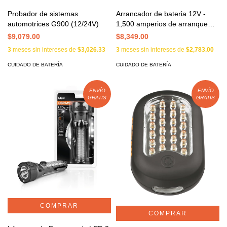
Probador de sistemas
Arrancador de bateria 12V -
automotrices G900 (12/24V)
1,500 amperios de arranque
Mod. 700
$9,079.00
$8,349.00
3
meses sin intereses de
$3,026.33
3
meses sin intereses de
$2,783.00
CUIDADO DE BATERÍA
CUIDADO DE BATERÍA
ENVÍO
ENVÍO
GRATIS
GRATIS