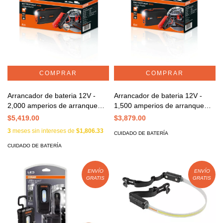
Arrancador de bateria 12V -
Arrancador de bateria 12V -
2,000 amperios de arranque
1,500 amperios de arranque
Mod. 400
Mod. 300
$5,419.00
$3,879.00
3
meses sin intereses de
$1,806.33
CUIDADO DE BATERÍA
CUIDADO DE BATERÍA
ENVÍO
ENVÍO
GRATIS
GRATIS