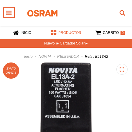
0
INICIO
PRODUCTOS
CARRITO
Nuevo ☀️ Cargador Soiar☀️
Inicio
-
NOVITA
-
RELEVADOR
-
Relay EL13A2
ENVÍO
GRATIS