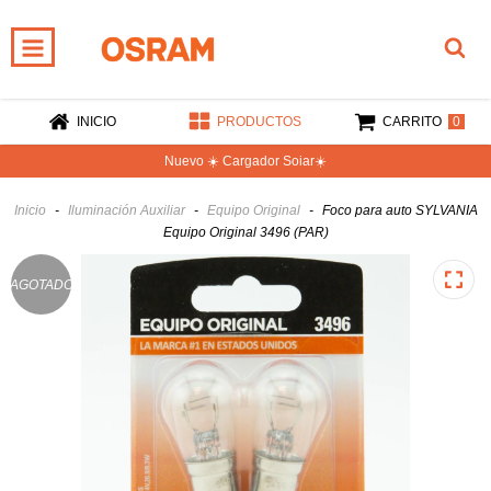
0
INICIO
PRODUCTOS
CARRITO
Nuevo ☀️ Cargador Soiar☀️
Inicio
-
Iluminación Auxiliar
-
Equipo Original
-
Foco para auto SYLVANIA
Equipo Original 3496 (PAR)
AGOTADO