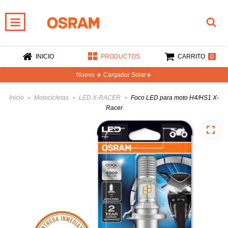
0
INICIO
PRODUCTOS
CARRITO
Nuevo ☀️ Cargador Soiar☀️
Inicio
-
Motocicletas
-
LED X-RACER
-
Foco LED para moto H4/HS1 X-
Racer