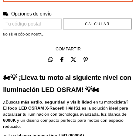
Opciones de envío
Entregas para el CP:
CAMBIAR CP
CALCULAR
NO SÉ MI CÓDIGO POSTAL
COMPARTIR
🏍️💡 ¡Lleva tu moto al siguiente nivel con
iluminación LED OSRAM! 💡🏍️
¿Buscas
más estilo, seguridad y visibilidad
en tu motocicleta?
El
foco LED OSRAM X-Racer® H4/HS1
es la solución ideal para
actualizar tu iluminación con tecnología avanzada, luz blanca de
6000K
y un diseño compacto perfecto para motos con espacio
reducido.
🔹
Luz blanca intensa tipo LED (6000K)