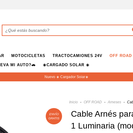
AR
MOTOCICLETAS
TRACTOCAMIONES 24V
OFF ROAD
EVA MI AUTO?🚗
☀️CARGADO SOLAR ☀️
Nuevo ☀️ Cargador Soiar☀️
Inicio
-
OFF ROAD
-
Arneses
-
Cab
Cable Arnés par
ENVÍO
GRATIS
1 Luminaria (mo