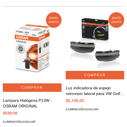
ENVÍO
ENVÍO
GRATIS
GRATIS
Luz indicadora de espejo
retrovisor lateral para VW Golf 6
DMI - Negro - DMI
Lampara Halógena P13W -
$2,749.00
OSRAM ORIGINAL
ILUMINACIÓN AUXILIAR
$539.00
ILUMINACIÓN AUXILIAR