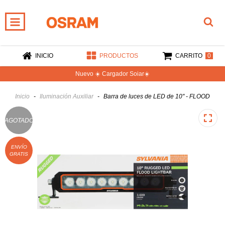
0
INICIO
PRODUCTOS
CARRITO
Nuevo ☀️ Cargador Soiar☀️
Inicio
-
Iluminación Auxiliar
-
Barra de luces de LED de 10" - FLOOD
AGOTADO
ENVÍO
GRATIS